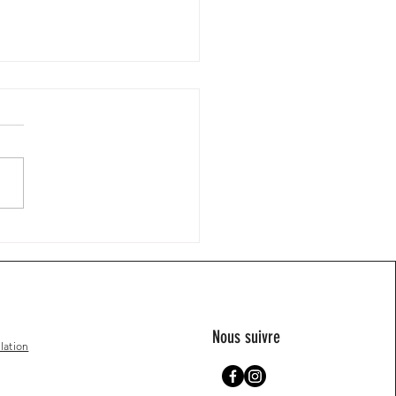
sthetik by Cat
Nous suivre
lation