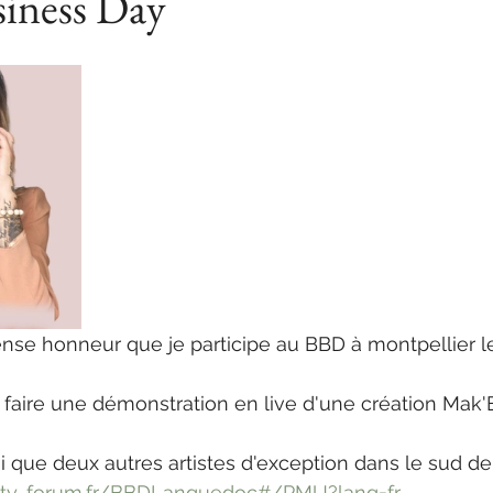
siness Day
nse honneur que je participe au BBD à montpellier l
 de faire une démonstration en live d'une création Mak
i que deux autres artistes d'exception dans le sud de
auty-forum.fr/BBDLanguedoc#/PMU?lang=fr