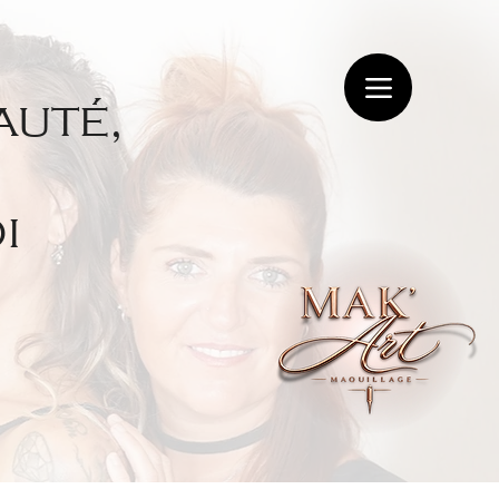
auté,
i