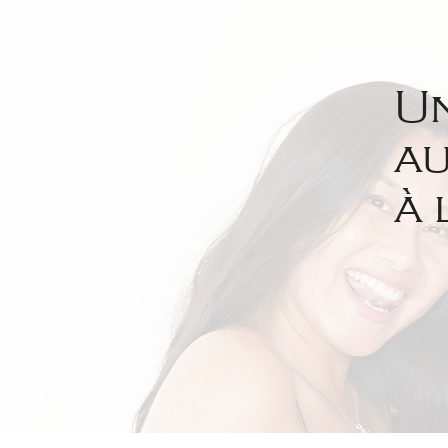
Un
au
à 
à